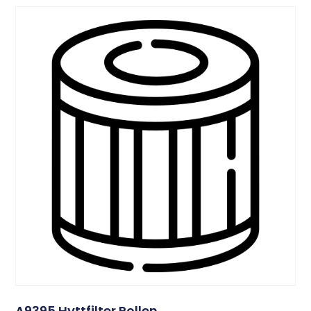
A9395 Hyttfilter Pollen