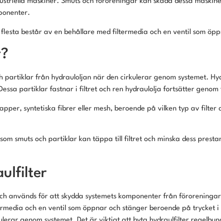
industriella maskiner. Smuts och föroreningar kan skada dessa maskin
mponenter.
de flesta består av en behållare med filtermedia och en ventil som ö
r?
ch partiklar från hydrauloljan när den cirkulerar genom systemet. Hy
a partiklar fastnar i filtret och ren hydraulolja fortsätter genom fil
er, syntetiska fibrer eller mesh, beroende på vilken typ av filter det
rsom smuts och partiklar kan täppa till filtret och minska dess prestan
lfilter
och används för att skydda systemets komponenter från föroreningar o
ermedia och en ventil som öppnar och stänger beroende på trycket i 
ulerar genom systemet. Det är viktigt att byta hydraulfilter regelbu