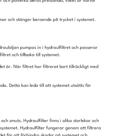
er och påverka deras prestanda, vilket är varför
ppnar och stänger beroende på trycket i systemet.
drauloljan pumpas in i hydraulfiltret och passerar
tret och tillbaka till systemet.
 är. När filtret har filtrerat bort tillräckligt med
da. Detta kan leda till att systemet utsätts för
ch smuts. Hydraulfilter finns i olika storlekar och
systemet. Hydraulfilter fungerar genom att filtrera
ndet för att förhindra skador på systemet och