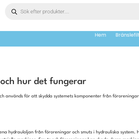
Hem
Bränslefil
 och hur det fungerar
m och används för att skydda systemets komponenter från föroreninga
ena hydrauloljan från föroreningar och smuts i hydrauliska system. H