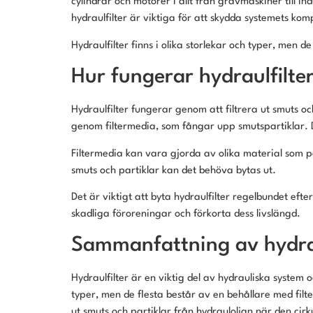
cylindrar och motorer i allt från grävmaskiner till 
hydraulfilter är viktiga för att skydda systemets ko
Hydraulfilter finns i olika storlekar och typer, men 
Hur fungerar hydraulfilte
Hydraulfilter fungerar genom att filtrera ut smuts o
genom filtermedia, som fångar upp smutspartiklar. Dess
Filtermedia kan vara gjorda av olika material som papp
smuts och partiklar kan det behöva bytas ut.
Det är viktigt att byta hydraulfilter regelbundet efte
skadliga föroreningar och förkorta dess livslängd.
Sammanfattning av hydrau
Hydraulfilter är en viktig del av hydrauliska system 
typer, men de flesta består av en behållare med filt
ut smuts och partiklar från hydrauloljan när den cirk