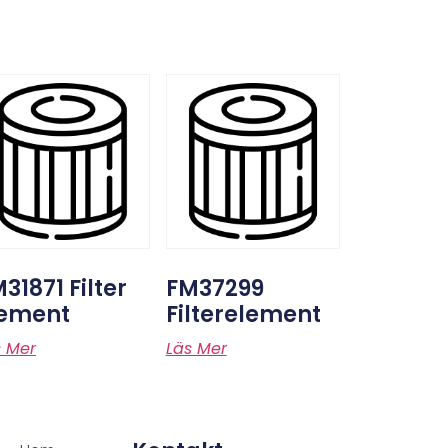
31871 Filter
FM37299
lement
Filterelement
s Mer
Läs Mer