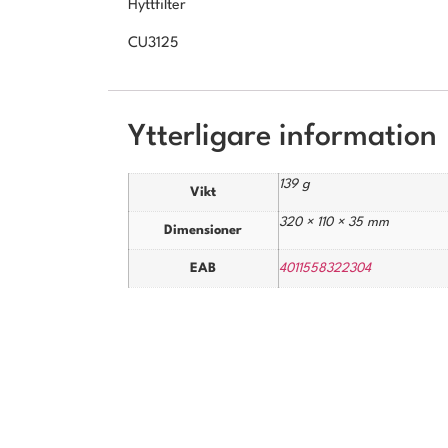
Hyttfilter
CU3125
Ytterligare information
139 g
Vikt
320 × 110 × 35 mm
Dimensioner
EAB
4011558322304