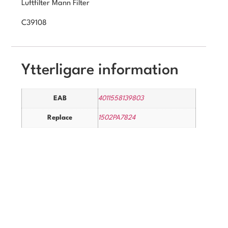
Luftfilter Mann Filter
C39108
Ytterligare information
EAB
4011558139803
Replace
1502PA7824