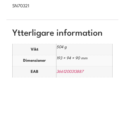
SN70321
Ytterligare information
504 g
Vikt
193 × 94 × 90 mm
Dimensioner
EAB
3661200313887