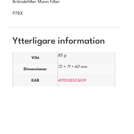
Bränslefilter Mann Filter
P78X
Ytterligare information
85 g
Vikt
72 × 71 × 60 mm
Dimensioner
EAB
4011558553609