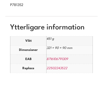
P781352
Ytterligare information
451 g
Vikt
321 × 90 × 90 mm
Dimensioner
EAB
8716106791309
Replace
22502243522