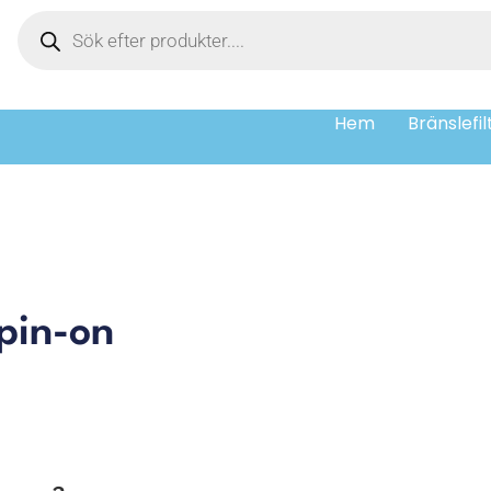
Hem
Bränslefil
spin-on