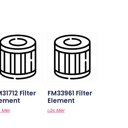
31712 Filter
FM33961 Filter
lement
Element
s Mer
Läs Mer