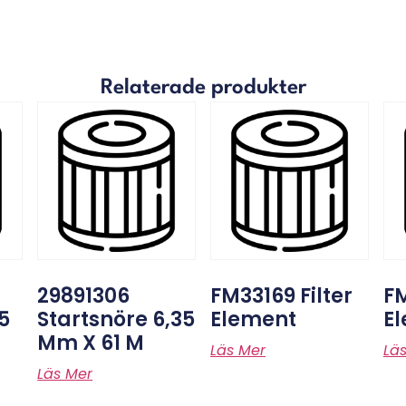
Relaterade produkter
29891306
FM33169 Filter
FM
5
Startsnöre 6,35
Element
E
Mm X 61 M
Läs Mer
Lä
Läs Mer