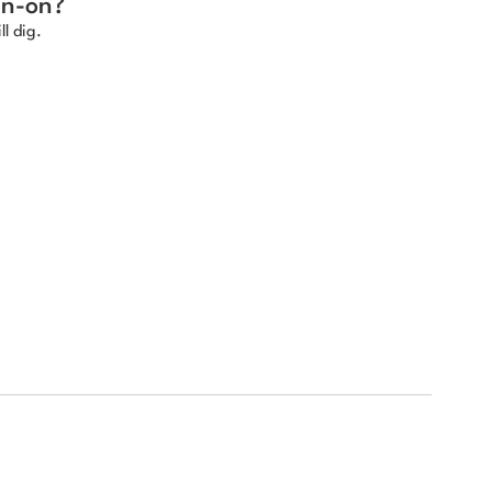
in-on?
ll dig.