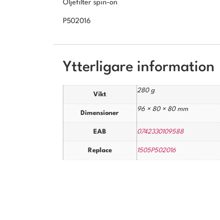
Oljefilter spin-on
P502016
Ytterligare information
280 g
Vikt
96 × 80 × 80 mm
Dimensioner
EAB
0742330109588
Replace
1505P502016