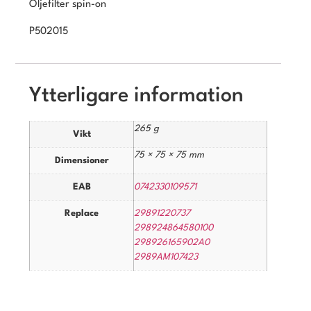
Oljefilter spin-on
P502015
Ytterligare information
265 g
Vikt
75 × 75 × 75 mm
Dimensioner
EAB
0742330109571
Replace
29891220737
298924864580100
298926165902A0
2989AM107423