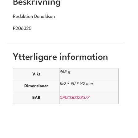
Beskrivning
Reduktion Donaldson
P206325
Ytterligare information
465 g
Vikt
150 × 90 × 90 mm
Dimensioner
EAB
0742330028377