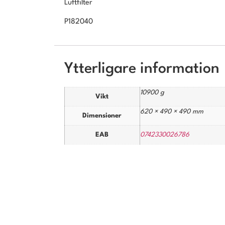
Luftfilter
P182040
Ytterligare information
10900 g
Vikt
620 × 490 × 490 mm
Dimensioner
EAB
0742330026786