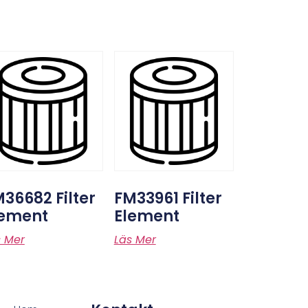
36682 Filter
FM33961 Filter
lement
Element
s Mer
Läs Mer