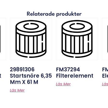
Relaterade produkter
29891306
FM37294
FM
t
Startsnöre 6,35
Filterelement
E
Mm X 61 M
Läs Mer
Lä
Läs Mer