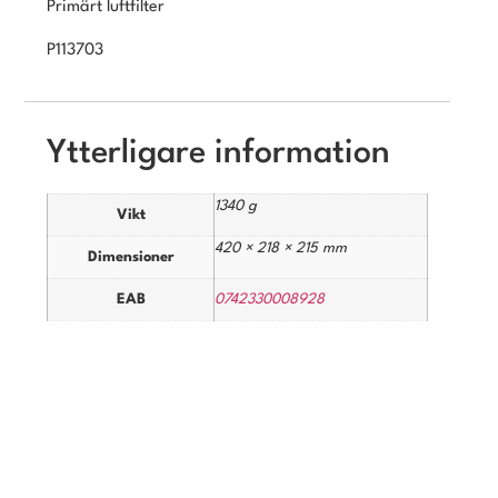
Primärt luftfilter
P113703
Ytterligare information
1340 g
Vikt
420 × 218 × 215 mm
Dimensioner
EAB
0742330008928