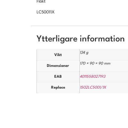
Fläkt
LC50011X
Ytterligare information
134 g
Vikt
170 × 90 × 90 mm
Dimensioner
EAB
4011558027193
Replace
1502LC5001/1X