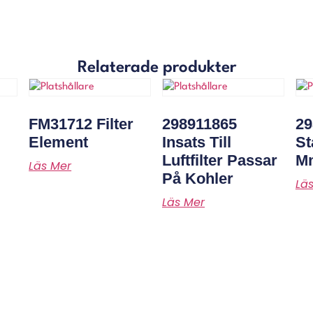
Relaterade produkter
r
FM31712 Filter
298911865
29
Element
Insats Till
St
Luftfilter Passar
Mm
Läs Mer
På Kohler
Lä
Läs Mer