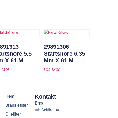
891313
29891306
artsnöre 5,5
Startsnöre 6,35
 X 61 M
Mm X 61 M
s Mer
Läs Mer
Kontakt
Hem
Email:
Bränslefilter
info@filter.nu
Oljefilter