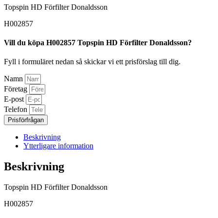
Topspin HD Förfilter Donaldsson
H002857
Vill du köpa H002857 Topspin HD Förfilter Donaldsson?
Fyll i formuläret nedan så skickar vi ett prisförslag till dig.
Namn
Företag
E-post
Telefon
Prisförfrågan
Beskrivning
Ytterligare information
Beskrivning
Topspin HD Förfilter Donaldsson
H002857