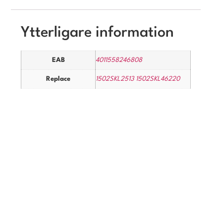
Ytterligare information
EAB
4011558246808
Replace
1502SKL2513 1502SKL46220