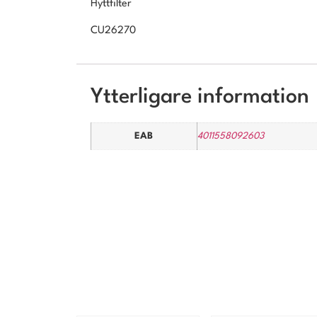
Hyttfilter
CU26270
Ytterligare information
EAB
4011558092603