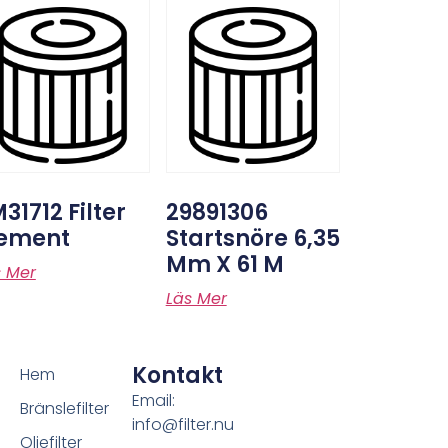
31712 Filter
29891306
lement
Startsnöre 6,35
Mm X 61 M
s Mer
Läs Mer
Kontakt
Hem
Email:
Bränslefilter
info@filter.nu
Oljefilter