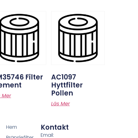
35746 Filter
AC1097
lement
Hyttfilter
Pollen
s Mer
Läs Mer
Kontakt
Hem
Email:
Bränslefilter