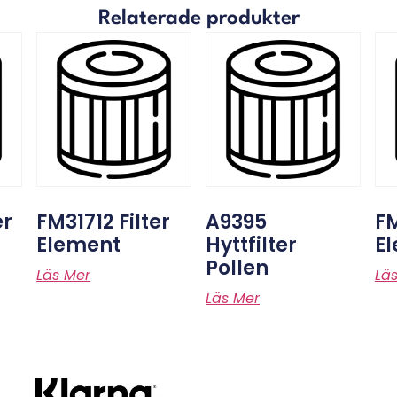
Relaterade produkter
er
FM31712 Filter
A9395
FM
Element
Hyttfilter
E
Pollen
Läs Mer
Lä
Läs Mer