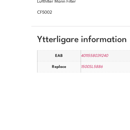
Luftfilter Mann Filter
CF5002
Ytterligare information
EAB
4011558039240
Replace
1500SL5886