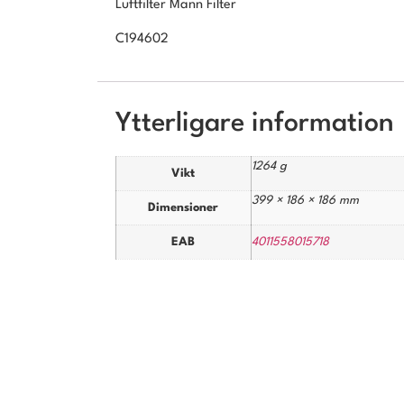
Luftfilter Mann Filter
C194602
Ytterligare information
1264 g
Vikt
399 × 186 × 186 mm
Dimensioner
EAB
4011558015718