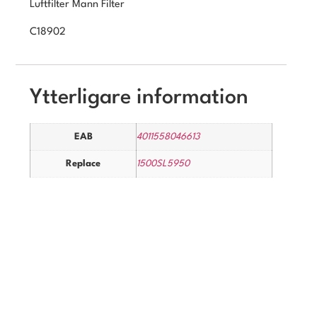
Luftfilter Mann Filter
C18902
Ytterligare information
EAB
4011558046613
Replace
1500SL5950