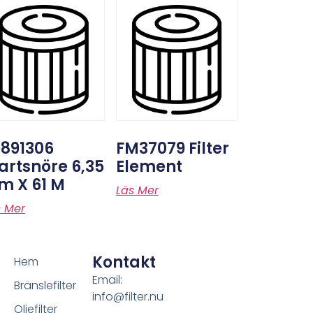
9891306
FM37079 Filter
artsnöre 6,35
Element
m X 61 M
Läs Mer
s Mer
Kontakt
Hem
Email:
Bränslefilter
info@filter.nu
Oljefilter