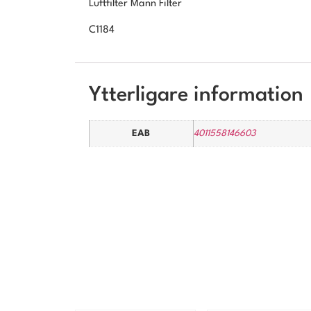
Luftfilter Mann Filter
C1184
Ytterligare information
EAB
4011558146603