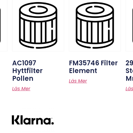
AC1097
FM35746 Filter
2
Hyttfilter
Element
St
Pollen
M
Läs Mer
Läs Mer
Lä