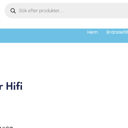
Hem
Bränslefil
 Hifi