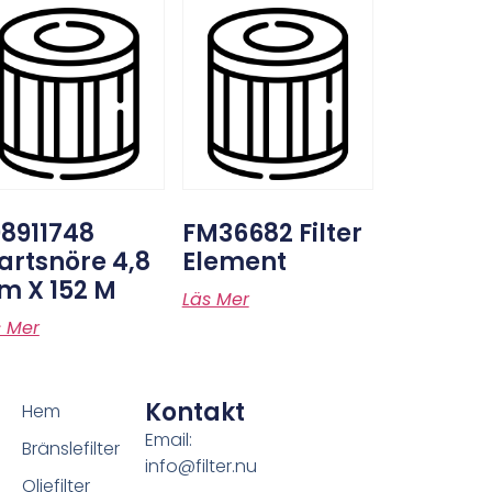
8911748
FM36682 Filter
artsnöre 4,8
Element
m X 152 M
Läs Mer
s Mer
Kontakt
Hem
Email:
Bränslefilter
info@filter.nu
Oljefilter