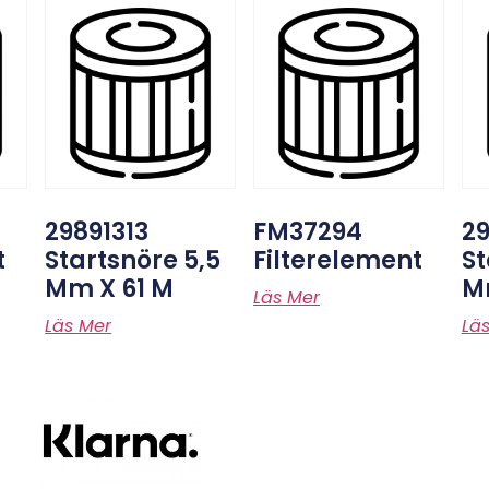
29891313
FM37294
29
t
Startsnöre 5,5
Filterelement
St
Mm X 61 M
M
Läs Mer
Läs Mer
Lä