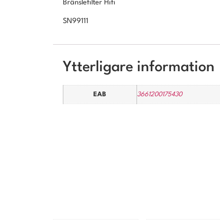
Bränslefilter Hifi
SN99111
Ytterligare information
EAB
3661200175430