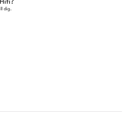
Hifi?
ll dig.