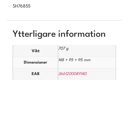
SH76855
Ytterligare information
707 g
Vikt
148 × 95 × 95 mm
Dimensioner
EAB
3661200089140