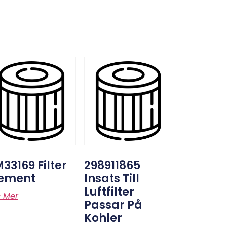
33169 Filter
298911865
lement
Insats Till
Luftfilter
s Mer
Passar På
Kohler