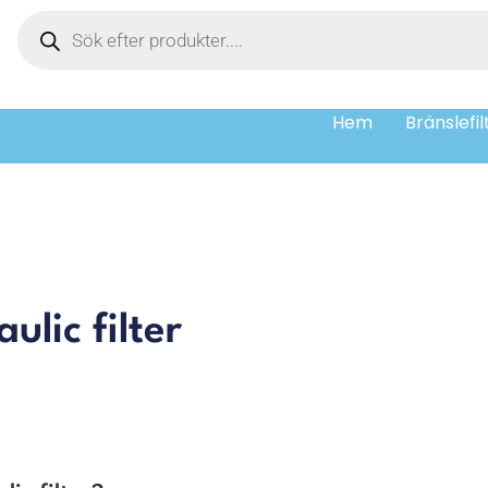
Hem
Bränslefil
lic filter