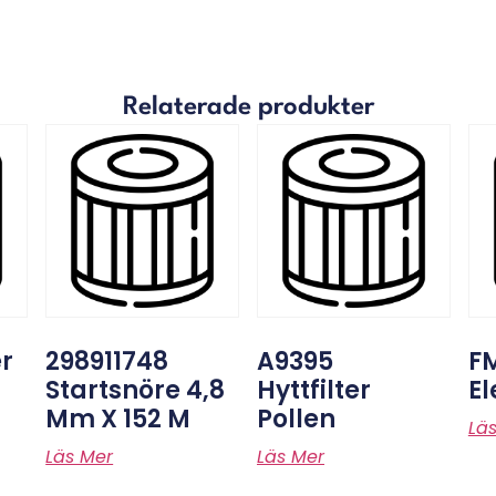
Relaterade produkter
er
298911748
A9395
FM
Startsnöre 4,8
Hyttfilter
E
Mm X 152 M
Pollen
Lä
Läs Mer
Läs Mer