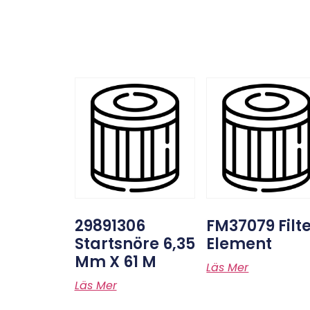
29891306
FM37079 Filt
Startsnöre 6,35
Element
Mm X 61 M
Läs Mer
Läs Mer