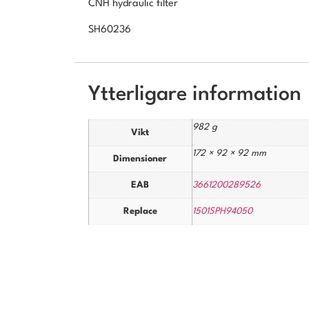
CNH hydraulic filter
SH60236
Ytterligare information
982 g
Vikt
172 × 92 × 92 mm
Dimensioner
EAB
3661200289526
Replace
1501SPH94050