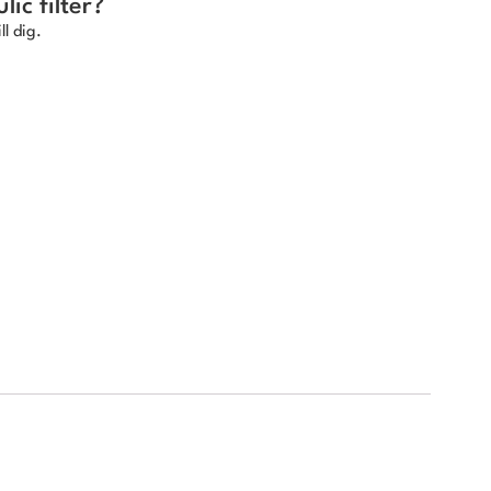
ic filter?
ll dig.