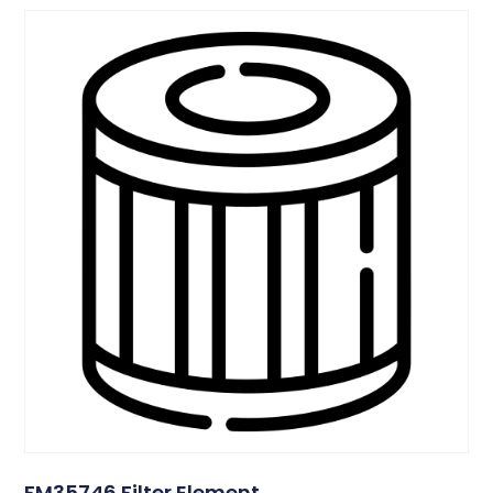
FM35746 Filter Element