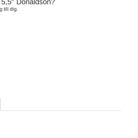
 5,5″ Donaldson?
 till dig.