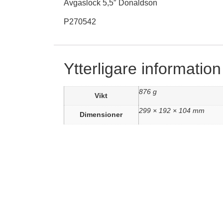
Avgaslock 5,5″ Donaldson
P270542
Ytterligare information
876 g
Vikt
299 × 192 × 104 mm
Dimensioner