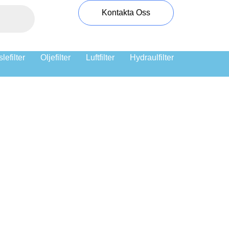
Kontakta Oss
lefilter
Oljefilter
Luftfilter
Hydraulfilter