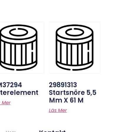
M37294
29891313
lterelement
Startsnöre 5,5
Mm X 61 M
s Mer
Läs Mer