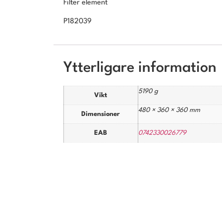
Filter element
P182039
Ytterligare information
5190 g
Vikt
480 × 360 × 360 mm
Dimensioner
EAB
0742330026779