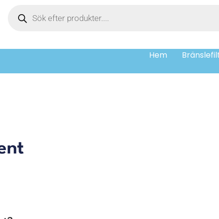
Hem
Bränslefil
ent