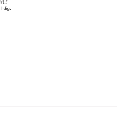
nt?
ll dig.