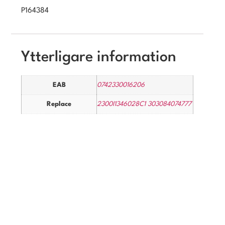
P164384
Ytterligare information
EAB
0742330016206
Replace
2300I1346028C1 303084074777