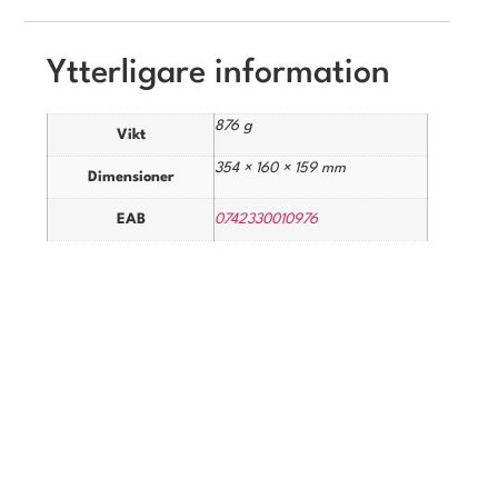
Ytterligare information
876 g
Vikt
354 × 160 × 159 mm
Dimensioner
EAB
0742330010976