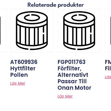
Relaterade produkter
AT609936
FGP011763
F
Hyttfilter
Förfilter,
Fi
Pollen
Alternativt
Lä
Passar Till
Läs Mer
Onan Motor
Läs Mer