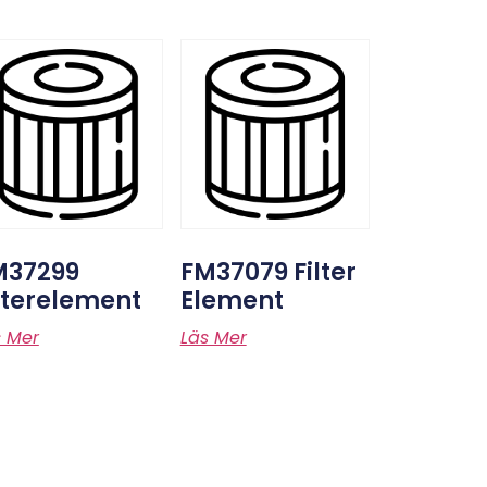
M37299
FM37079 Filter
lterelement
Element
s Mer
Läs Mer