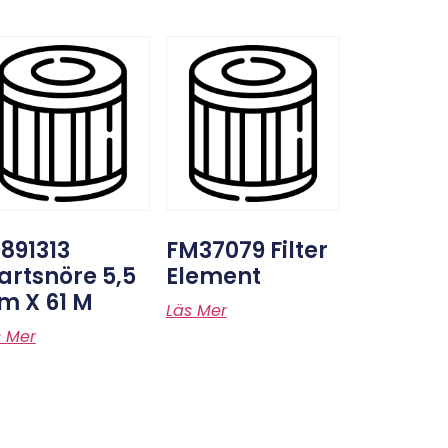
891313
FM37079 Filter
artsnöre 5,5
Element
m X 61 M
Läs Mer
s Mer