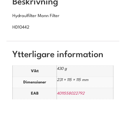
Beskrivning
Hydraulfilter Mann Filter
HD10442
Ytterligare information
430 g
Vikt
231 × 115 × 115 mm
Dimensioner
EAB
4011558022792