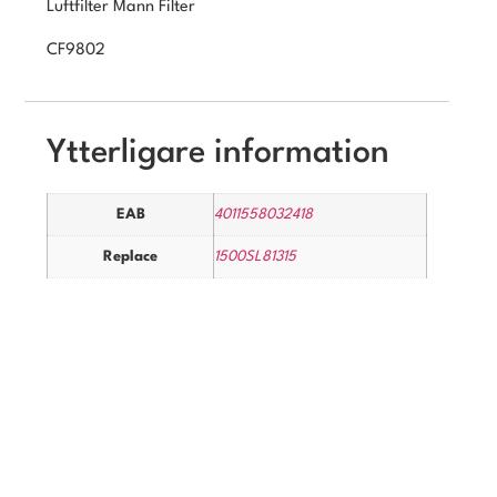
Luftfilter Mann Filter
CF9802
Ytterligare information
EAB
4011558032418
Replace
1500SL81315