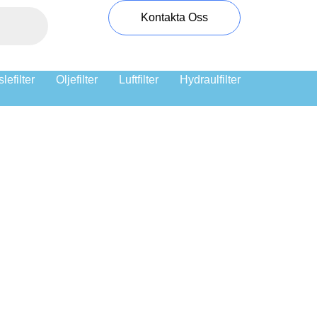
Kontakta Oss
lefilter
Oljefilter
Luftfilter
Hydraulfilter