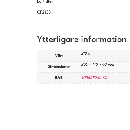
Luftfilter
CF2135
Ytterligare information
218 g
Vikt
200 × 140 × 40 mm
Dimensioner
EAB
4011558236601