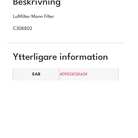
Beskrivning
Luftfilter Mann Filter
C308802
Ytterligare information
EAB
4011558136604