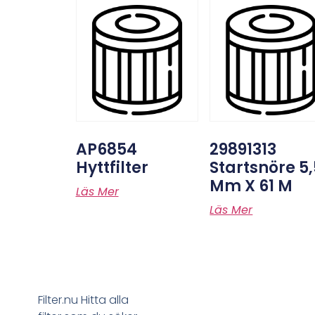
AP6854
29891313
Hyttfilter
Startsnöre 5,
Mm X 61 M
Läs Mer
Läs Mer
Filter.nu Hitta alla