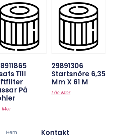
8911865
29891306
sats Till
Startsnöre 6,35
ftfilter
Mm X 61 M
assar På
Läs Mer
hler
s Mer
Kontakt
Hem