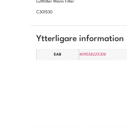
Luftfilter Mann Filter
C301530
Ytterligare information
EAB
4011558225308