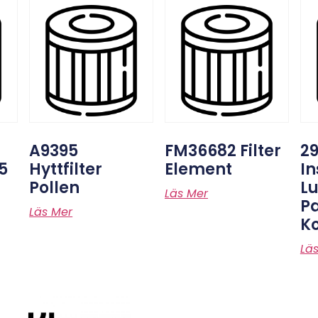
A9395
FM36682 Filter
29
5
Hyttfilter
Element
In
Pollen
Lu
Läs Mer
P
Läs Mer
Ko
Lä