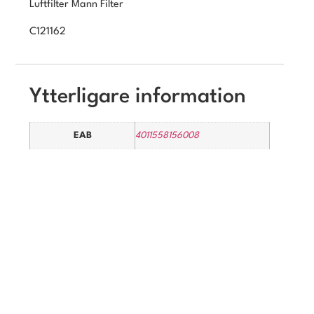
Luftfilter Mann Filter
C121162
Ytterligare information
EAB
4011558156008