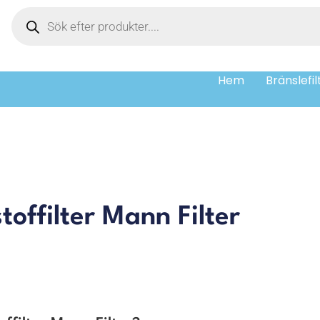
Hem
Bränslefil
ffilter Mann Filter