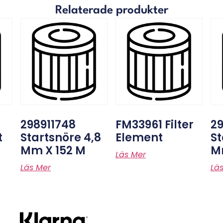
Relaterade produkter
298911748
FM33961 Filter
29
t
Startsnöre 4,8
Element
St
Mm X 152 M
M
Läs Mer
Läs Mer
Lä