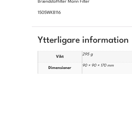
Brændstoffilter Mann Filter
1505WK8116
Ytterligare information
295 g
Vikt
90 × 90 × 170 mm
Dimensioner